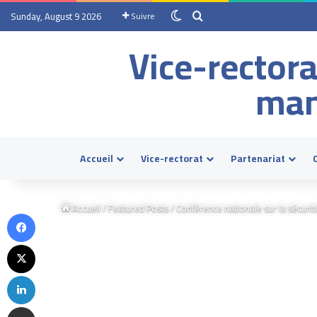
Sunday, August 9 2026
Suivre
Vice-rectora
man
Accueil
Vice-rectorat
Partenariat
Accueil
/
Featured Posts
/
Conférence nationale sur la sécuri