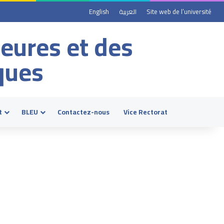
English
العربية
Site web de l’université
ieures et des
ques
t
BLEU
Contactez-nous
Vice Rectorat