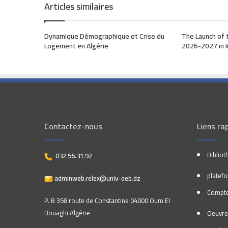
Articles similaires
Dynamique Démographique et Crise du
The Launch of 
Logement en Algérie
2026-2027 in 
Contactez-nous
Liens ra
Bibliot
032.56.31.92
platef
adminweb.relex@univ-oeb.dz
Compte
P. B 358 route de Constantine 04000 Oum El
Bouaghi Algérie
Oeuvre