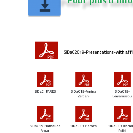
Pour plus d'inf
SIDaC2019-Presentations-with affil
SIDaC_FARES
SIDaC19-Amina
SIDaC19-
Zerdani
Bayarassou
SIDaC19-Hamouda
SIDaC19-Hamza
SIDaC19-Khelai
Amar
Fethi