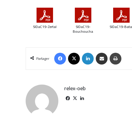
SIDaC19-Zertal
SIDaC19-
SIDaC19-Bata
Bouchoucha
Partager
relex-oeb