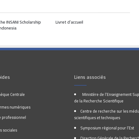
the INSANI Scholarship
Livret d’accueil
Indonesia
pides
Liens associés
hèque Centrale
Ministère de l’Enseignement Sup
de la Recherche Scientifique
ormes numériques
Centre de recherche sur les médi
 professionnel
scientifiques et techniques
Symposium régional pour l’Est
s sociales
Direction Générale de la Recherc