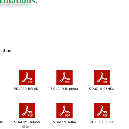
ormations:
iation
SIDaC19-BALADJI
SIDaC19-Bennour
SIDaC19-DEHIMI
fa
SIDaC19-Oubadi
SIDaC19-Tolba
SIDaC19-Tounsi
Sihem