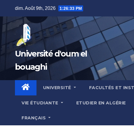
Skip
dim. Août 9th, 2026
1:26:34 PM
to
content
Université d'oum el
bouaghi
UNIVERSITÉ
FACULTÉS ET INS
VIE ÉTUDIANTE
ETUDIER EN ALGÉRIE
FRANÇAIS