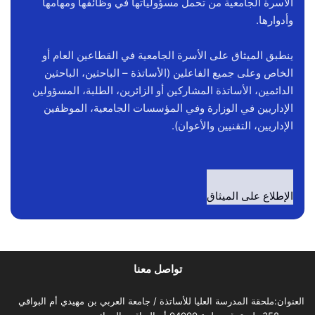
اﻷسرة الجامعية من تحمل مسؤولياتها في وظائفها ومهامها
وأدوارها.
ينطبق الميثاق على اﻷسرة الجامعية في القطاعين العام أو
الخاص وعلى جميع الفاعلين (اﻷساتذة – الباحثين، الباحثين
الدائمين، اﻷساتذة المشاركين أو الزائرين، الطلبة، المسؤولين
الإداريين في الوزارة وفي المؤسسات الجامعية، الموظفين
الإداريين، التقنيين واﻷعوان).
الإطلاع على الميثاق
تواصل معنا
العنوان:ملحقة المدرسة العليا للأساتذة / جامعة العربي بن مهيدي أم البواقي