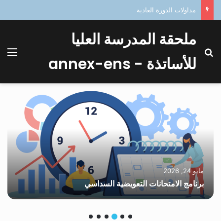
مداولات الدورة العادية
ملحقة المدرسة العليا
بحث عن
الق
للأساتذة - annex-ens
مايو 24, 2026
برنامج الامتحانات التعويضية السداسي