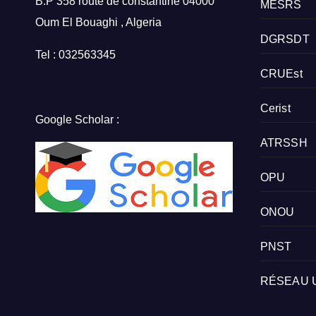
B.P 358 route de constantine 04000
MESRS
Oum El Bouaghi , Algeria
DGRSDT
Tel : 032563345
CRUEst
Cerist
Google Scholar :
ATRSSH
OPU
ONOU
PNST
RÉSEAU 