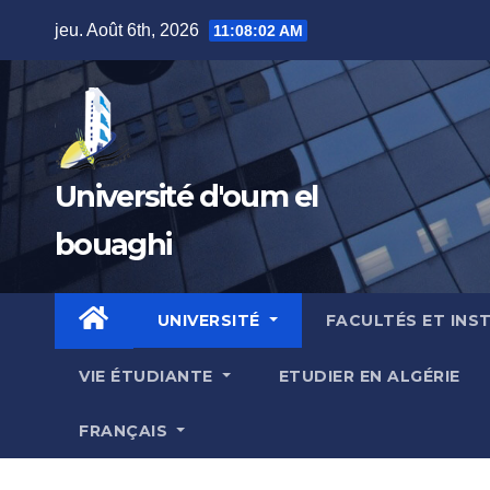
Skip
jeu. Août 6th, 2026
11:08:03 AM
to
content
Université d'oum el
bouaghi
UNIVERSITÉ
FACULTÉS ET INS
VIE ÉTUDIANTE
ETUDIER EN ALGÉRIE
FRANÇAIS