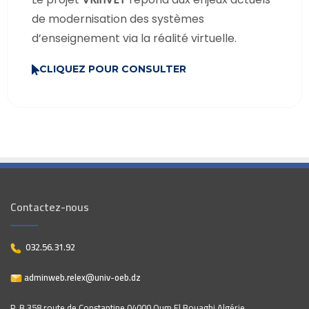
de modernisation des systèmes
d’enseignement via la réalité virtuelle.
CLIQUEZ POUR CONSULTER
Contactez-nous
032.56.31.92
adminweb.relex@univ-oeb.dz
P. B 358 route de Constantine 04000 Oum El Bouaghi Algérie