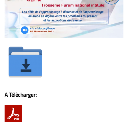
A Télècharger: