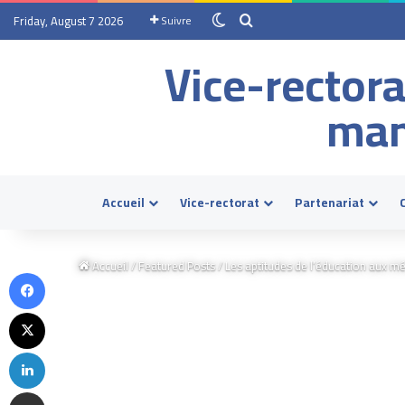
Friday, August 7 2026
Suivre
Vice-rectora
man
Accueil
Vice-rectorat
Partenariat
Accueil
/
Featured Posts
/
Les aptitudes de l’éducation aux m