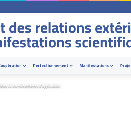
t des relations extér
ifestations scientifi
Coopération
Perfectionnement
Manifestations
Proje
édias et les mécanismes d’application