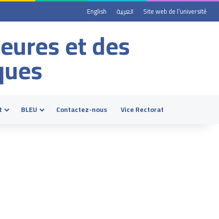
English
العربية
Site web de l’université
ieures et des
ques
t
BLEU
Contactez-nous
Vice Rectorat