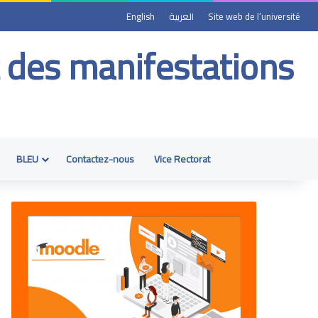
English
العربية
Site web de l’université
t des manifestations
BLEU
Contactez-nous
Vice Rectorat