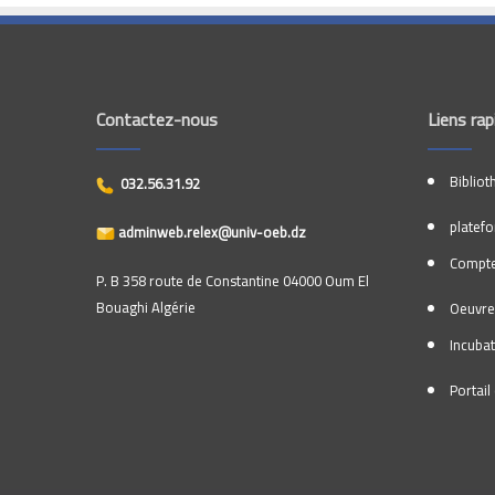
Contactez-nous
Liens rap
Bibliot
032.56.31.92
platef
adminweb.relex@univ-oeb.dz
Compte
P. B 358 route de Constantine 04000 Oum El
Bouaghi Algérie
Oeuvre
Incuba
Portai