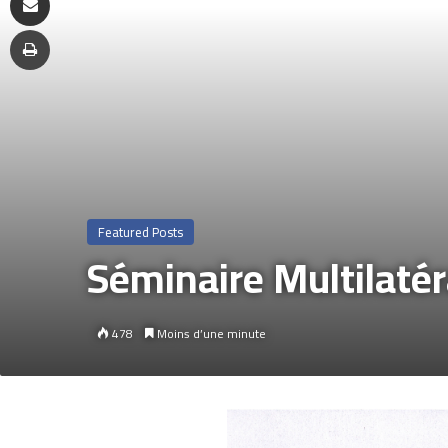
Featured Posts
Séminaire Multilaté
478
Moins d’une minute