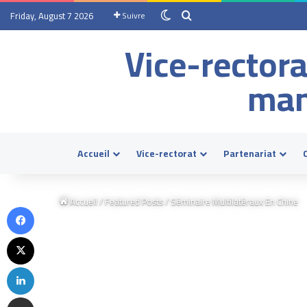
Friday, August 7 2026
Suivre
Vice-rectora
man
Accueil
Vice-rectorat
Partenariat
Accueil
/
Featured Posts
/
Séminaire Multilatéraux En Chine