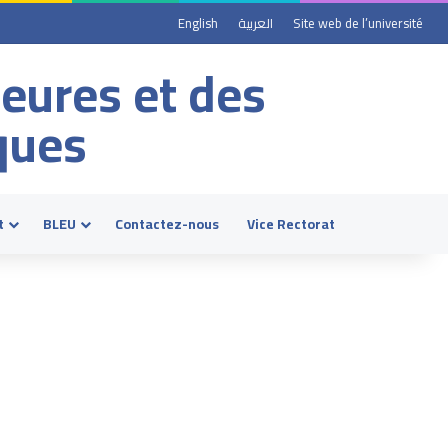
English
العربية
Site web de l’université
ieures et des
ques
t
BLEU
Contactez-nous
Vice Rectorat