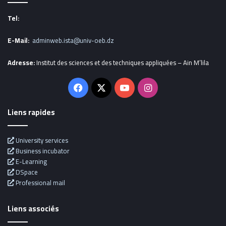
Tel:
E-Mail:
adminweb.ista@univ-oeb.dz
Adresse:
Institut des sciences et des techniques appliquées – Ain M’lila
Facebook
X
YouTube
Instagram
Liens rapides
University services
Business incubator
E-Learning
DSpace
Professional mail
Liens associés