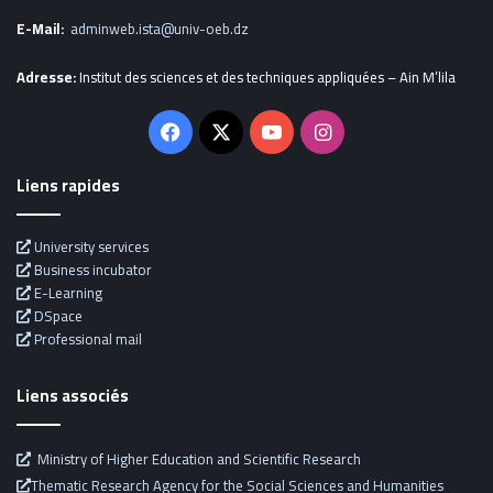
E-Mail:
adminweb.ista@univ-oeb.dz
Adresse:
Institut des sciences et des techniques appliquées – Ain M’lila
Facebook
X
YouTube
Instagram
Liens rapides
University services
Business incubator
E-Learning
DSpace
Professional mail
Liens associés
Ministry of Higher Education and Scientific Research
Thematic Research Agency for the Social Sciences and Humanities