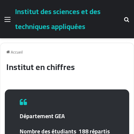
Institut des sciences et des
Menu
Re
techniques appliquées
Accueil
Institut en chiffres
Département GEA
Nombre des étudiants 188 répartis