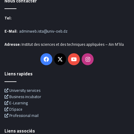
Nous contacter
Tel:
E-Mail:
adminweb.ista@univ-oeb.dz
Adresse:
Institut des sciences et des techniques appliquées – Ain M’lila
Facebook
X
YouTube
Instagram
Liens rapides
University services
Business incubator
E-Learning
DSpace
Professional mail
Liens associés