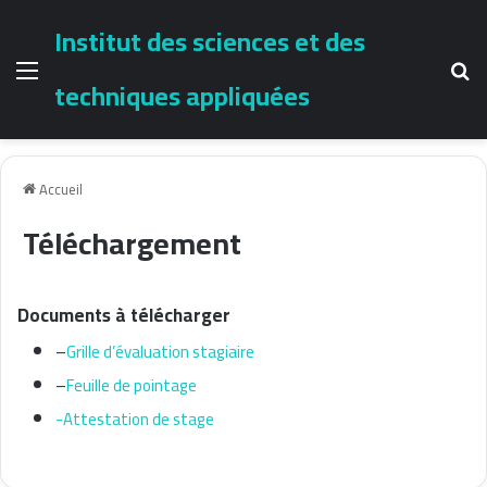
Institut des sciences et des
Menu
Re
techniques appliquées
Accueil
Téléchargement
Documents à télécharger
–
Grille d’évaluation stagiaire
–
Feuille de pointage
-Attestation de stage