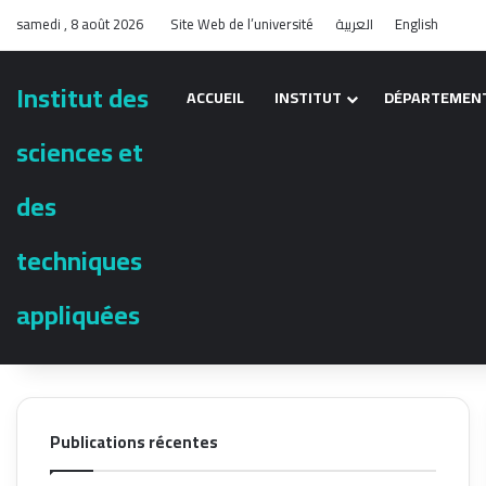
samedi , 8 août 2026
Site Web de l’université
العربية
English
Institut des
ACCUEIL
INSTITUT
DÉPARTEMEN
sciences et
des
techniques
appliquées
Publications récentes