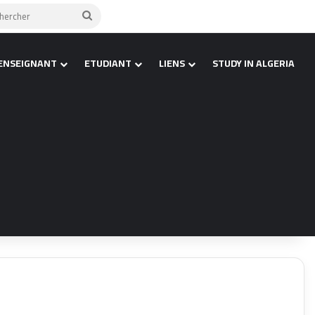
(barre latérale)
Rechercher
ENSEIGNANT
ETUDIANT
LIENS
STUDY IN ALGERIA