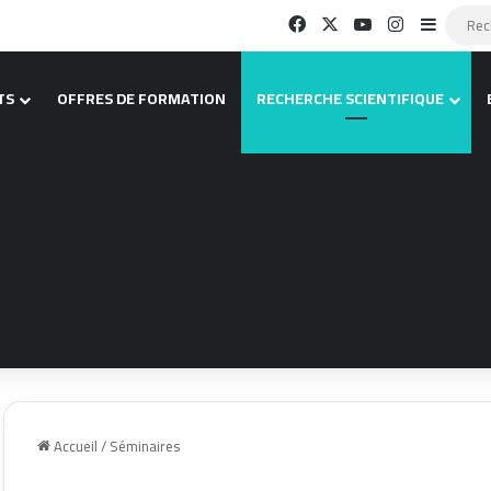
Facebook
X
YouTube
Instagram
Sidebar 
TS
OFFRES DE FORMATION
RECHERCHE SCIENTIFIQUE
Accueil
/
Séminaires