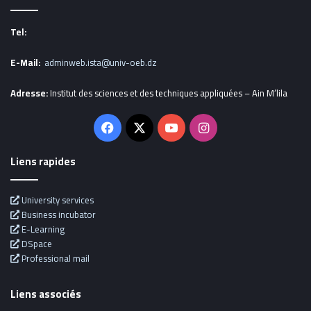
Tel:
E-Mail:
adminweb.ista@univ-oeb.dz
Adresse:
Institut des sciences et des techniques appliquées – Ain M’lila
Facebook
X
YouTube
Instagram
Liens rapides
University services
Business incubator
E-Learning
DSpace
Professional mail
Liens associés