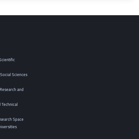
cientific
Social Sciences
c Research and
 Technical
esearch Space
iversities