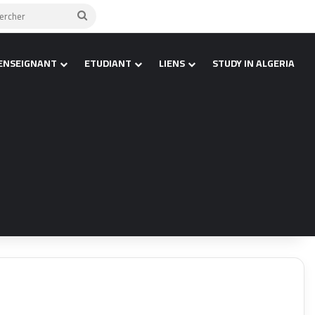
barre latérale)
Rechercher
ENSEIGNANT
ETUDIANT
LIENS
STUDY IN ALGERIA