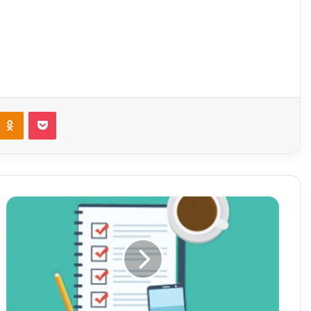
ontakte
Odnoklassniki
Pocket