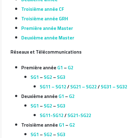
Troisième année CF
Troisième année GRH
Première année Master
Deuxième année Master
Réseaux et Télécommunications
Première année
G1
–
G2
SG1
–
SG2
–
SG3
SG11 – SG12
/
SG21 – SG22
/
SG31 – SG32
Deuxième année
G1
–
G2
SG1
–
SG2
–
SG3
SG11-SG12
/
SG21-SG22
Troisième année
G1
–
G2
SG1
–
SG2
–
SG3