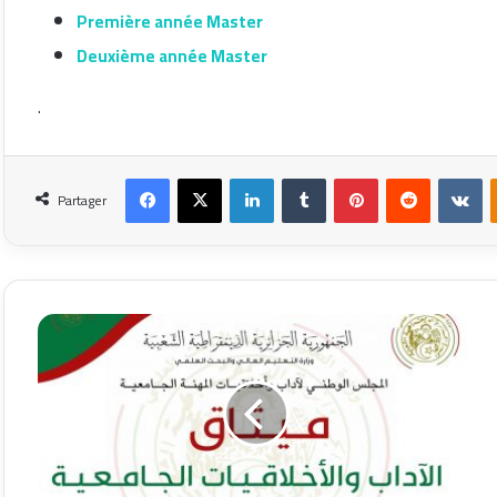
Première année Master
Deuxième année Master
.
Facebook
X
Linkedin
Tumblr
Pinterest
Reddit
VK
Partager