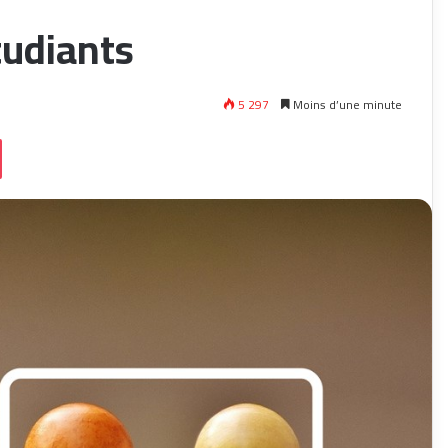
tudiants
5 297
Moins d’une minute
ssniki
Pocket