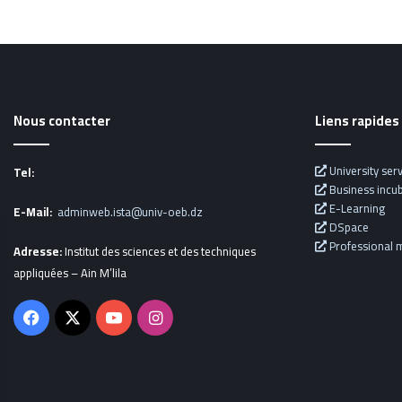
Nous contacter
Liens rapides
University ser
Tel:
Business incu
E-Learning
E-Mail:
adminweb.ista@univ-oeb.dz
DSpace
er
Professional m
Adresse:
Institut des sciences et des techniques
appliquées – Ain M’lila
Facebook
X
YouTube
Instagram