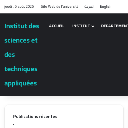
jeudi , 6 août 2026
Site Web de l’université
العربية
English
Institut des
ACCUEIL
INSTITUT
DÉPARTEMEN
sciences et
des
techniques
appliquées
Publications récentes