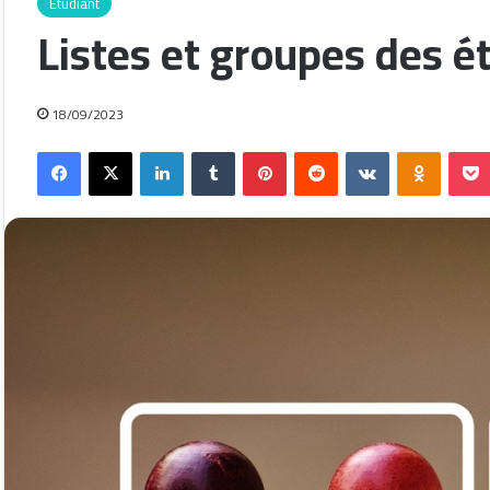
Etudiant
Listes et groupes des é
18/09/2023
Facebook
X
Linkedin
Tumblr
Pinterest
Reddit
VKontakte
Odnokla