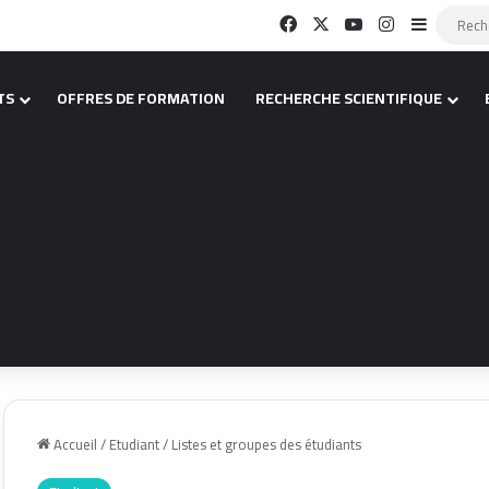
Facebook
X
YouTube
Instagram
Sidebar (
TS
OFFRES DE FORMATION
RECHERCHE SCIENTIFIQUE
Accueil
/
Etudiant
/
Listes et groupes des étudiants