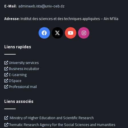
E-Mail:
adminweb.ista@univ-oeb.dz
Adresse:
Institut des sciences et des techniques appliquées – Ain M’lila
Facebook
X
YouTube
Instagram
Liens rapides
University services
Business incubator
E-Learning
DSpace
Professional mail
Liens associés
Ministry of Higher Education and Scientific Research
Thematic Research Agency for the Social Sciences and Humanities