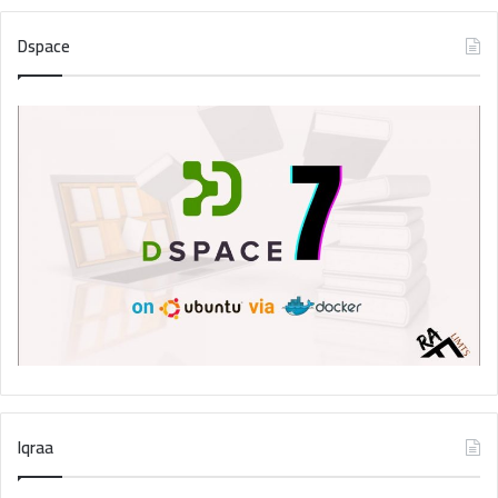
Dspace
Iqraa