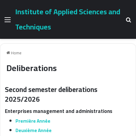
Institute of Applied Sciences and
Menu
Se
Techniques
Home
Deliberations
Second semester deliberations
2025/2026
Enterprises management and administrations
Première Année
Deuxième Année