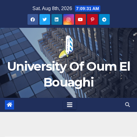
Skip
Sat. Aug 8th, 2026
7:09:32 AM
to
content
University Of Oum El
Bouaghi