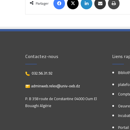
Partager
Contactez-nous
Liens ra
Bibliot
032.56.31.92
platef
adminweb.relex@univ-oeb.dz
Compte
P. B 358 route de Constantine 04000 Oum El
Bouaghi Algérie
Oeuvre
Incuba
Portai