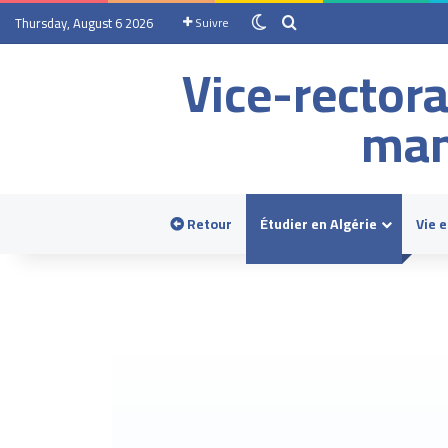
Thursday, August 6 2026
Suivre
Vice-rectora
man
Retour
Étudier en Algérie
Vie 