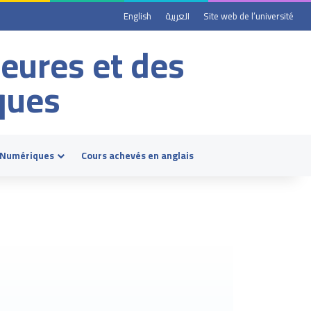
English
العربية
Site web de l’université
ieures et des
ques
 Numériques
Cours achevés en anglais