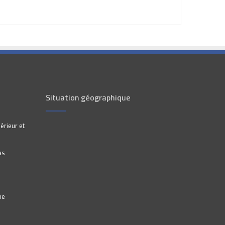
Situation géographique
érieur et
as
he