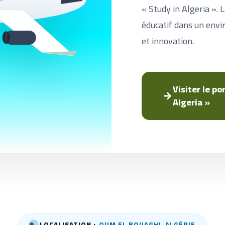
« Study in Algeria ». 
éducatif dans un envi
et innovation.
Visiter le po
Algeria »
LOCALISATION :
OUM EL BOUAGHI, ALGÉRIE