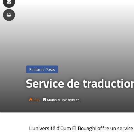
Featured Posts
Service de traductio
595
Moins d’une minute
L’université d’Oum El Bouaghi offre un service