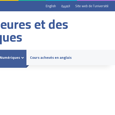
English
العربية
Site web de l’université
ieures et des
ques
 Numériques
Cours achevés en anglais