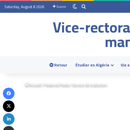
Saturday, August 8 2026
Suivre
Vice-rectora
man
Retour
Étudier en Algérie
Vie 
Accueil
/
Featured Posts
/
Service de traduction