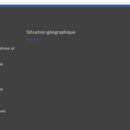
Situation géographique
érieur et
as
he
ques