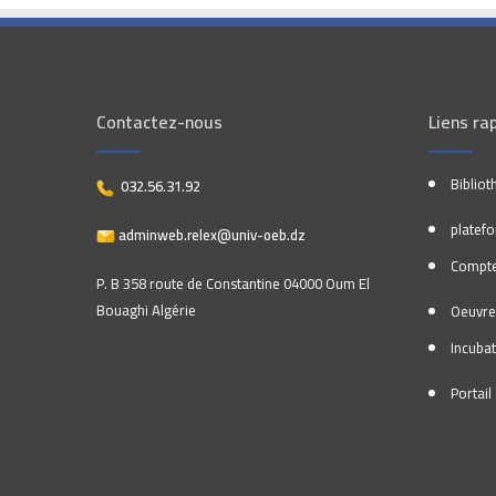
Contactez-nous
Liens ra
Bibliot
032.56.31.92
platef
adminweb.relex@univ-oeb.dz
Compte
P. B 358 route de Constantine 04000 Oum El
Bouaghi Algérie
Oeuvre
Incuba
Portai