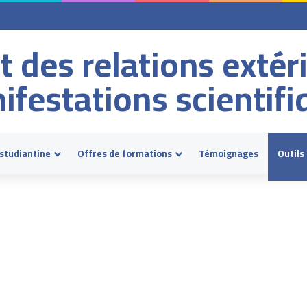
t des relations extér
ifestations scientifi
estudiantine
Offres de formations
Témoignages
Outils