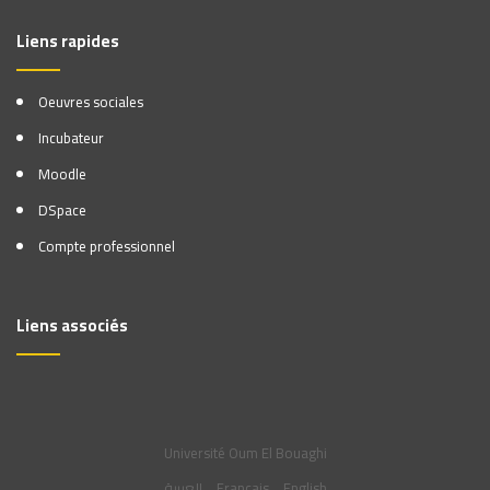
Liens rapides
Oeuvres sociales
Incubateur
Moodle
DSpace
Compte professionnel
Liens associés
Université Oum El Bouaghi
العربية
Français
English