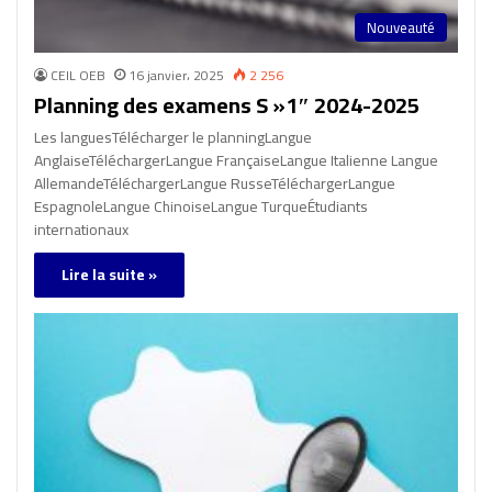
Nouveauté
CEIL OEB
16 janvier، 2025
2 256
Planning des examens S »1″ 2024-2025
Les languesTélécharger le planningLangue
AnglaiseTéléchargerLangue FrançaiseLangue Italienne Langue
AllemandeTéléchargerLangue RusseTéléchargerLangue
EspagnoleLangue ChinoiseLangue TurqueÉtudiants
internationaux
Lire la suite »