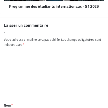
Programme des étudiants internationaux - S1 2025
Laisser un commentaire
Votre adresse e-mail ne sera pas publiée.
Les champs obligatoires sont
indiqués avec
*
C
o
m
m
e
n
t
a
Nom
*