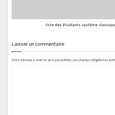
liste des étudiants système classiqu
Laisser un commentaire
Votre adresse e-mail ne sera pas publiée.
Les champs obligatoires sont
C
o
m
m
e
n