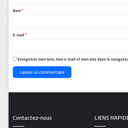
t
a
Nom
*
i
r
e
E-mail
*
*
Enregistrer mon nom, mon e-mail et mon site dans le navigate
Contactez-nous
LIENS RAPID