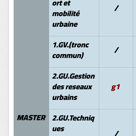
ort et
/
mobilité
urbaine
1.GV.(tronc
/
commun)
2.GU.Gestion
des reseaux
g1
urbains
MASTER
2.
GU.Techniq
ues
/