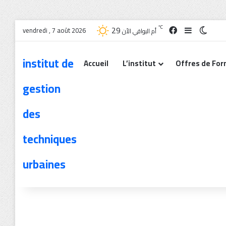
29
℃
vendredi , 7 août 2026
أم البواقي الأن
institut de
Accueil
L’institut
Offres de For
gestion
des
techniques
urbaines