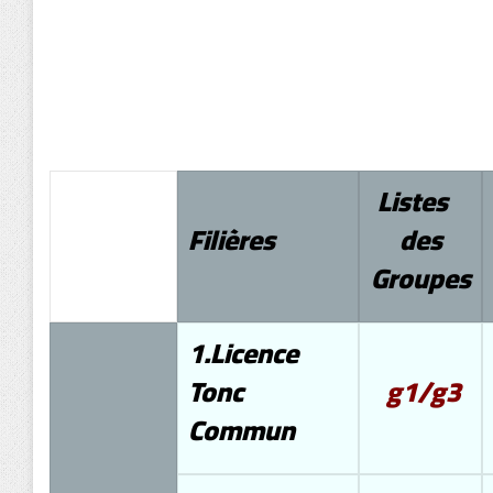
Listes
Filières
des
Groupes
1.Licence
Tonc
g1/g3
Commun