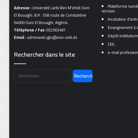
Plateforme numér
Adresse :
Université Larbi Ben M’ehidi Oum
sociaux
El Bouaghi. B.P. 358 route de Constantine
Incubateur d’entr
04000 Oum El Bouaghi, Algérie.
Enseignement à d
Téléphone / Fax
:032563481
Dépôt institutio
Email :
adminweb.igtu@univ-oeb.dz
CEIL
Rechercher dans le site
e-mail professio