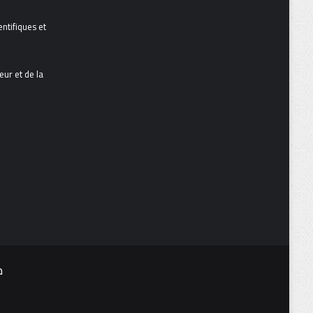
ntifiques et
ur et de la
م