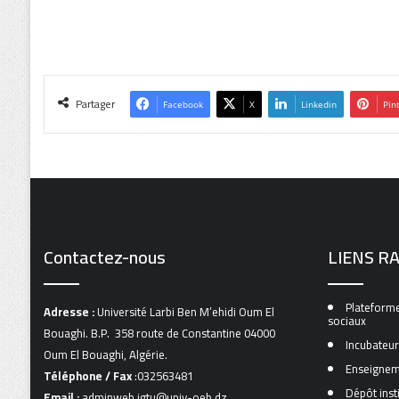
Partager
Facebook
X
Linkedin
Pin
Contactez-nous
LIENS R
Plateforme
Adresse :
Université Larbi Ben M’ehidi Oum El
sociaux
Bouaghi. B.P. 358 route de Constantine 04000
Incubateur
Oum El Bouaghi, Algérie.
Enseignem
Téléphone / Fax
:032563481
Dépôt inst
Email :
adminweb.igtu@univ-oeb.dz