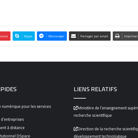
terest
Skype
Messenger
Partager par email
Imprimer
APIDES
LIENS RELATIFS
 numérique pour les services
Ministère de l’enseignement supéri
recherche scientifique
 d’entreprises
ent à distance
Direction de la recherche scientifi
itutionnel DSpace
développement technologique