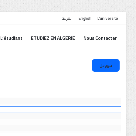
العربية
English
L’université
L’étudiant
ETUDIEZ EN ALGERIE
Nous Contacter
موودل