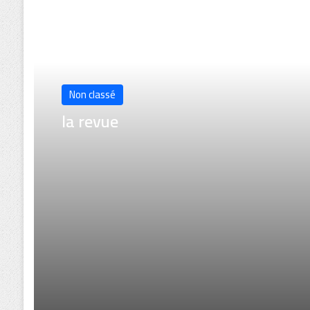
Lire le suivant
Non classé
la revue