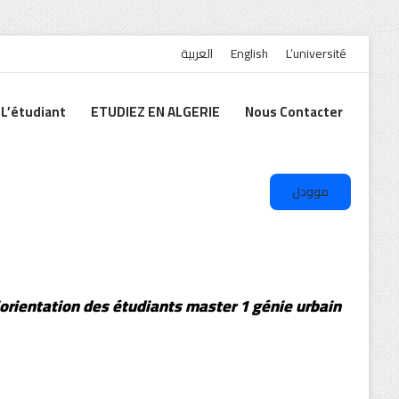
العربية
English
L’université
L’étudiant
ETUDIEZ EN ALGERIE
Nous Contacter
N
موودل
 d’orientation des étudiants master 1 génie urbain