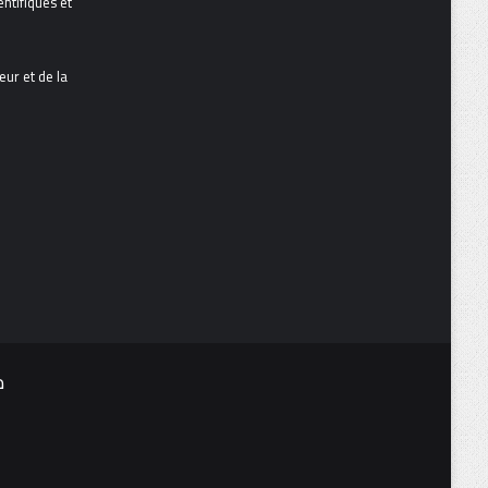
ntifiques et
ur et de la
م