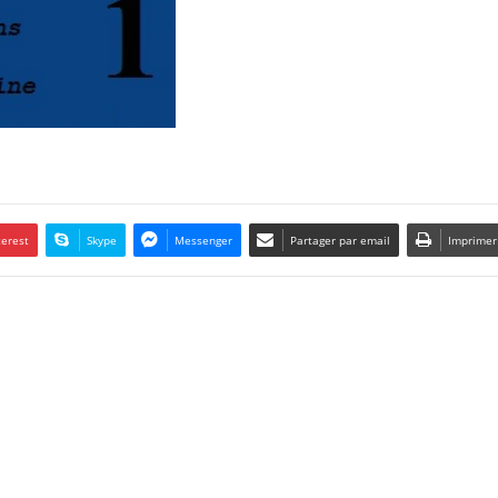
terest
Skype
Messenger
Partager par email
Imprimer