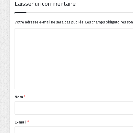
Laisser un commentaire
Votre adresse e-mail ne sera pas publiée.
Les champs obligatoires son
C
o
m
m
e
n
t
a
Nom
*
i
r
e
E-mail
*
*