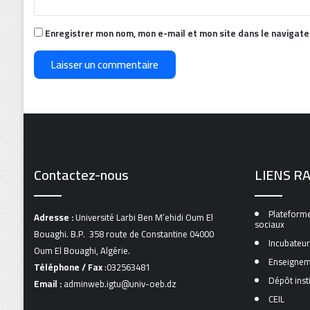
Enregistrer mon nom, mon e-mail et mon site dans le navigat
Contactez-nous
LIENS R
Plateforme
Adresse :
Université Larbi Ben M’ehidi Oum El
sociaux
Bouaghi. B.P. 358 route de Constantine 04000
Incubateur
Oum El Bouaghi, Algérie.
Enseignem
Téléphone / Fax
:032563481
Dépôt inst
Email :
adminweb.igtu@univ-oeb.dz
CEIL