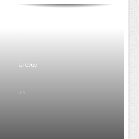
F A
la revue
tes