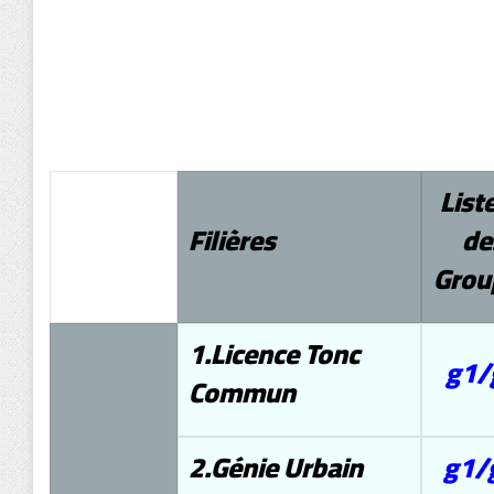
Lis
Filières
de
Grou
1.Licence Tonc
g1/
Commun
2.Génie Urbain
g1/