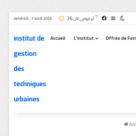
26
℃
vendredi , 7 août 2026
أم البواقي الأن
institut de
Accueil
L’institut
Offres de For
gestion
des
techniques
urbaines
Acc