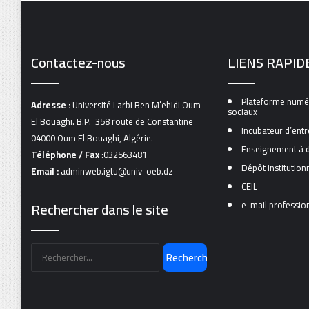
Contactez-nous
LIENS RAPID
Plateforme numér
Adresse :
Université Larbi Ben M’ehidi Oum
sociaux
El Bouaghi. B.P. 358 route de Constantine
Incubateur d’entr
04000 Oum El Bouaghi, Algérie.
Enseignement à d
Téléphone / Fax
:032563481
Dépôt institutio
Email :
adminweb.igtu@univ-oeb.dz
CEIL
Rechercher dans le site
e-mail professio