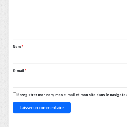
m
m
e
n
t
a
Nom
*
i
r
e
E-mail
*
*
Enregistrer mon nom, mon e-mail et mon site dans le navigate