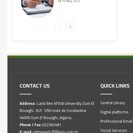
19 May، 2023
CONTACT US
QUICK LINKS
Central Library
Address :
Larbi Ben M’hidi University Oum El
Bouaghi . B.P. 358 route de Constantine
Digital platforms
04000 Oum El Bouaghi, Algeria.
Professional Email
Phone / Fax :
032563481
Social Services
E-mail
:adminweb.fll@univ-oeb.dz