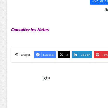
AVIS AUX
N
Consulter les Notes
Partager
Facebook
X
Linkedin
Pint
igtu