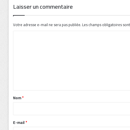
Laisser un commentaire
Votre adresse e-mail ne sera pas publiée.
Les champs obligatoires sont
C
o
m
m
e
n
t
a
Nom
*
i
r
e
E-mail
*