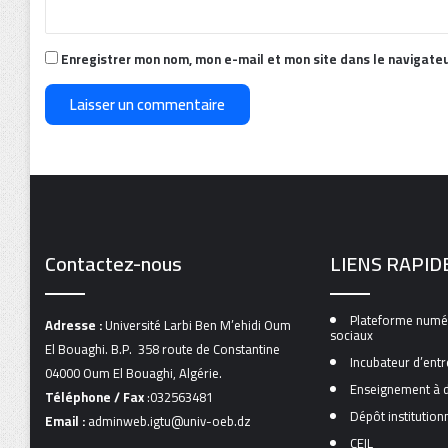
*
Enregistrer mon nom, mon e-mail et mon site dans le navigate
Contactez-nous
LIENS RAPID
Plateforme numér
Adresse :
Université Larbi Ben M’ehidi Oum
sociaux
El Bouaghi. B.P. 358 route de Constantine
Incubateur d’entr
04000 Oum El Bouaghi, Algérie.
Enseignement à d
Téléphone / Fax
:032563481
Dépôt institutio
Email :
adminweb.igtu@univ-oeb.dz
CEIL