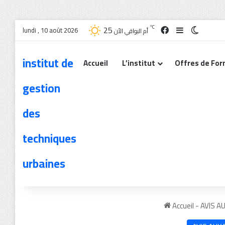
25
℃
lundi , 10 août 2026
أم البواقي الأن
institut de
Accueil
L’institut
Offres de For
gestion
des
techniques
urbaines
Accueil
-
AVIS A