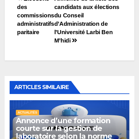
Navigation
des
candidats aux élections
de
commissions
du Conseil
l’article
administratifs
d’Administration de
paritaire
l’Université Larbi Ben
M’hidi
ARTICLES SIMILAIRE
ACTUALITÉS
Annonce d’une formation
courte sur la gestion de
laboratoire selon la norme