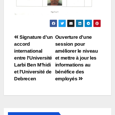
Navigation
Signature d’un
Ouverture d’une
accord
session pour
de
international
améliorer le niveau
l’article
entre l’Université
et mettre à jour les
Larbi Ben M’hidi
informations au
et l’Université de
bénéfice des
Debrecen
employés