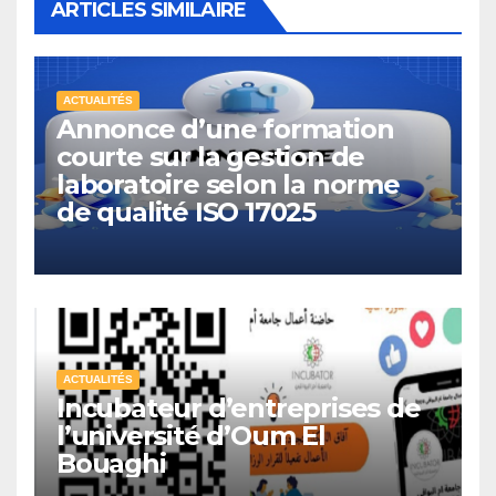
ARTICLES SIMILAIRE
ACTUALITÉS
Annonce d’une formation
courte sur la gestion de
laboratoire selon la norme
de qualité ISO 17025
ACTUALITÉS
Incubateur d’entreprises de
l’université d’Oum El
Bouaghi