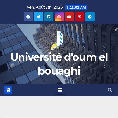
Skip
ven. Août 7th, 2026
9:11:02 AM
to
content
Université d'oum el
bouaghi