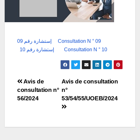
إستشارة رقم 09
Consultation N ° 09
إستشارة رقم 10
Consultation N ° 10
Navigation
Avis de
Avis de consultation
consultation n°
n°
de
56/2024
53/54/55/UOEB/2024
l’article