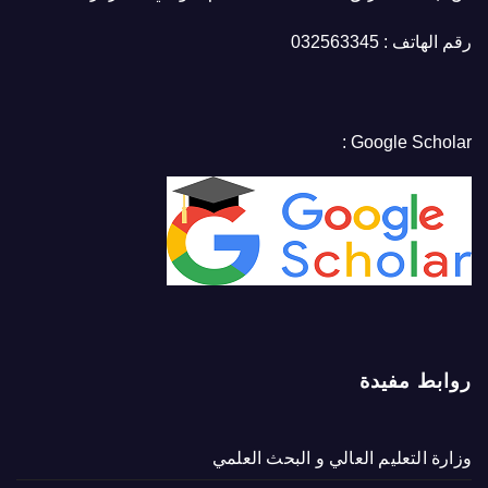
رقم الهاتف : 032563345
Google Scholar :
روابط مفيدة
وزارة التعليم العالي و البحث العلمي