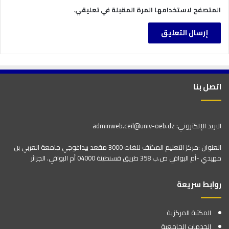
المتصفح لاستخدامها المرة المقبلة في تعليقي.
اتصل بنا
البريد الإلكتروني: adminweb.ceil@univ-oeb.dz
العنوان :مركز التعليم المكثف للغات 3000 مقعد بيداغوجي جامعة العربي بن
مهيدي -أم البواقي ص.ب 358 طريق قسنطينة 04000 أم البواقي. الجزائر
روابط سريعة
المكتبة المركزية
الخدمات الجامعية