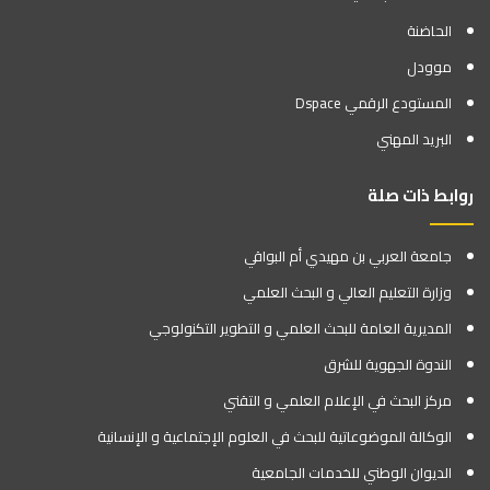
الحاضنة
موودل
المستودع الرقمي Dspace
البريد المهني
روابط ذات صلة
جامعة العربي بن مهيدي أم البواقي
وزارة التعليم العالي و البحث العلمي
المديرية العامة للبحث العلمي و التطوير التكنولوجي
الندوة الجهوية للشرق
مركز البحث في الإعلام العلمي و التقني
الوكالة الموضوعاتية للبحث في العلوم الإجتماعية و الإنسانية
الديوان الوطني للخدمات الجامعية