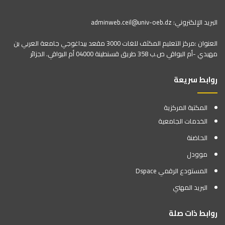
البريد الإلكتروني: adminweb.ceil@univ-oeb.dz
العنوان :مركز التعليم المكثف للغات 3000 مقعد بيداغوجي جامعة العربي بن
مهيدي -أم البواقي ص.ب 358 طريق قسنطينة 04000 أم البواقي. الجزائر
روابط سريعة
المكتبة المركزية
الخدمات الجامعية
الحاضنة
موودل
المستودع الرقمي Dspace
البريد المهني
روابط ذات صلة