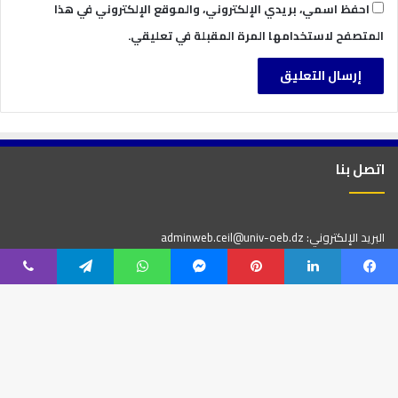
احفظ اسمي، بريدي الإلكتروني، والموقع الإلكتروني في هذا
المتصفح لاستخدامها المرة المقبلة في تعليقي.
اتصل بنا
البريد الإلكتروني: adminweb.ceil@univ-oeb.dz
العنوان :مركز التعليم المكثف للغات 3000 مقعد بيداغوجي جامعة العربي بن
مهيدي -أم البواقي ص.ب 358 طريق قسنطينة 04000 أم البواقي. الجزائر
روابط سريعة
المكتبة المركزية