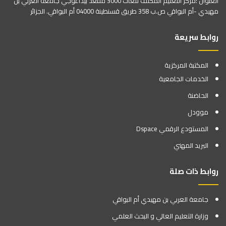
العنوان :مركز التعليم المكثف للغات 3000 مقعد بيداغوجي جامعة العربي بن
مهيدي -أم البواقي ص.ب 358 طريق قسنطينة 04000 أم البواقي. الجزائر
روابط سريعة
المكتبة المركزية
الخدمات الجامعية
الحاضنة
موودل
المستودع الرقمي Dspace
البريد المهني
روابط ذات صلة
جامعة العربي بن مهيدي أم البواقي
وزارة التعليم العالي و البحث العلمي