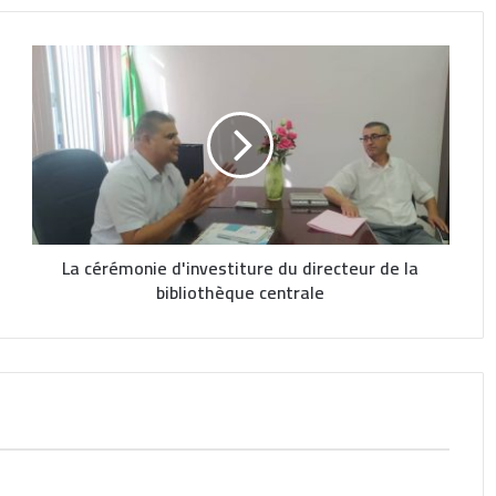
S.N.D.L. à la B.U.C.
Visite du Président du Comité Ministériel de
Classement des Etablissements
d’Enseignement Supérieur Algériens CEESA
2022 à la Bibliothèque
Salon du livre
La cérémonie d'investiture du directeur de la
bibliothèque centrale
Réunion du directeur de la bibliothèque
centrale avec les personnes en situation de
handicap visuel, de la catégorie malvoyants et
aveugles .
Annonce pour les professeurs et les
étudiants (Concernant le Quitus)