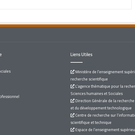
Bibliothèque numérique « IQRAA » de l’Office
des Publications Universitaires (OPU)
Spécial pour les professeurs de l’Université
de Larbi Ben M’hidi
e
Liens Utiles
Annonce concernant l’acquittement
ciales
Ministère de l’enseignement supérie
recherche scientifique
Exposition-Ouvrages
L’agence thématique pour la reche
Sciences humaines et Sociales
ofessionnel
Direction Générale de la recherche 
et du développement technologique
Centre de recherche sur l’informat
scientifique et technique
Espace de l’enseignement supérieur