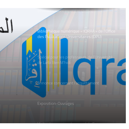
Annonce pour les professeurs et les
étudiants (Concernant le Quitus)
Bibliothèque numérique « IQRAA » de l’Office
des Publications Universitaires (OPU)
Spécial pour les professeurs de l’Université
de Larbi Ben M’hidi
(OPU)
Annonce concernant l’acquittement
Exposition-Ouvrages
Visite de monsieur le consul de France