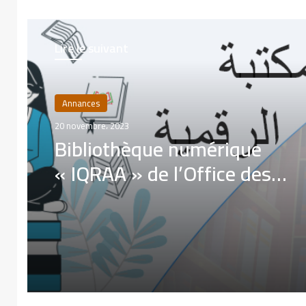
Lire le suivant
Annances
20 novembre، 2023
Bibliothèque numérique
« IQRAA » de l’Office des
Publications Universitaires 