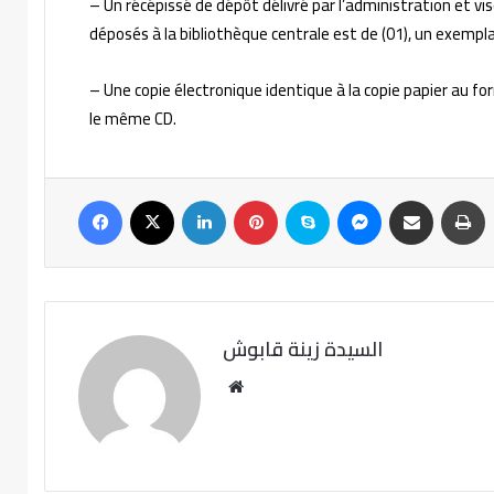
– Un récépissé de dépôt délivré par l’administration et vi
déposés à la bibliothèque centrale est de (01), un exemp
– Une copie électronique identique à la copie papier au 
le même CD.
السيدة زينة قابوش