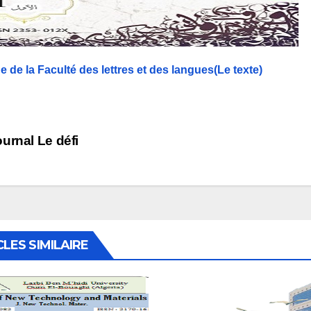
 de la Faculté des lettres et des langues(Le texte)
vigation
urnal Le défi
rticle
CLES SIMILAIRE