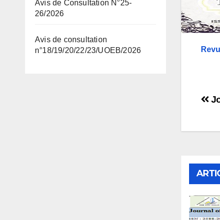
Avis de Consultation N°25-
26/2026
Avis de consultation
Revue
n°18/19/20/22/23/UOEB/2026
Na
Jo
de
l’a
ARTI