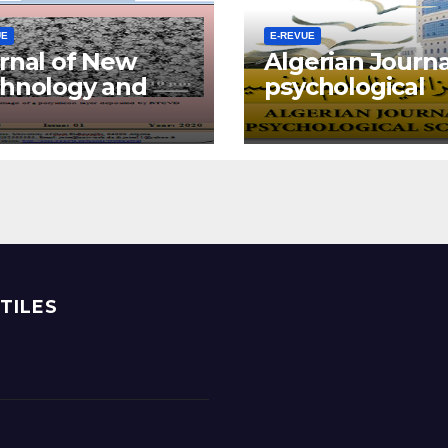
UE
E-REVUE
rnal of New
Algerian Journa
hnology and
psychological
erials (JNTM)
Sciences (ajps)
UTILES