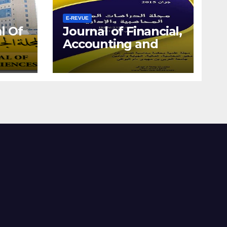
E-REVUE
l Of
Journal of Financial,
Accounting and
Managerial Studies