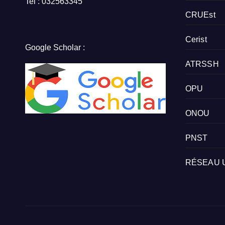
Tel : 032563345
CRUEst
Cerist
Google Scholar :
ATRSSH
OPU
ONOU
PNST
RÉSEAU 