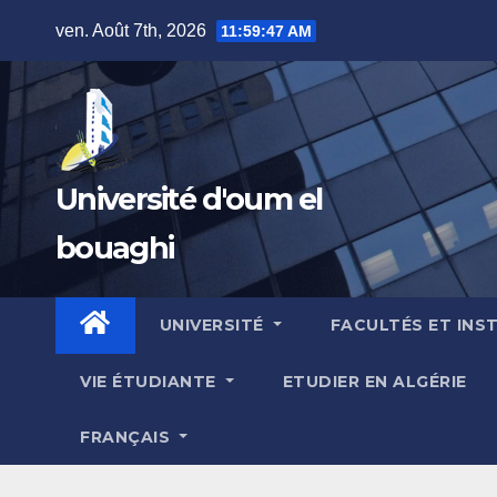
Skip
ven. Août 7th, 2026
11:59:48 AM
to
content
Université d'oum el
bouaghi
UNIVERSITÉ
FACULTÉS ET INS
VIE ÉTUDIANTE
ETUDIER EN ALGÉRIE
FRANÇAIS