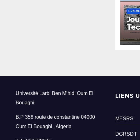
E-REV
Jou
Tec
Mat
Université Larbi Ben M’hidi Oum El
LIENS 
Bouaghi
B.P 358 route de constantine 04000
MESRS
Oum El Bouaghi , Algeria
DGRSDT