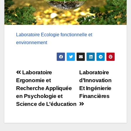
Laboratoire Ecologie fonctionnelle et
environnement
Navigation
Laboratoire
Laboratoire
Ergonomie et
d’Innovation
de
Recherche Appliquée
Et Ingénierie
l’article
en Psychologie et
Financières
Science de L’éducation