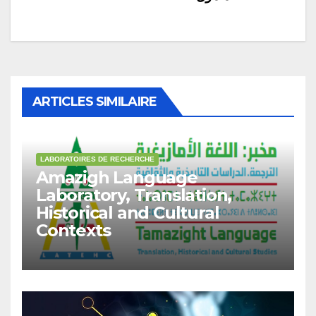
ARTICLES SIMILAIRE
LABORATOIRES DE RECHERCHE
Amazigh Language
Laboratory, Translation,
Historical and Cultural
Contexts