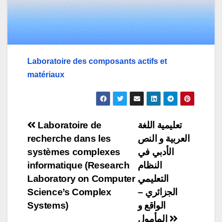
Laboratoire des composants actifs et
matériaux
Navigation
Laboratoire de
تعليمية اللغة
recherche dans les
العربية و النص
de
systèmes complexes
الأدبي في
l’article
informatique (Research
النظام
Laboratory on Computer
التعليمي
Science’s Complex
الجزائري –
Systems)
الواقع و
المأمول