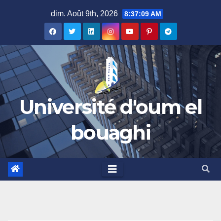
Skip
dim. Août 9th, 2026
8:37:10 AM
to
content
Université d'oum el
bouaghi