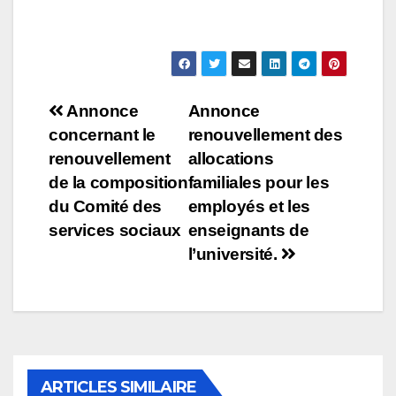
Navigation
Annonce
Annonce
concernant le
renouvellement des
de
renouvellement
allocations
l’article
de la composition
familiales pour les
du Comité des
employés et les
services sociaux
enseignants de
l’université.
ARTICLES SIMILAIRE