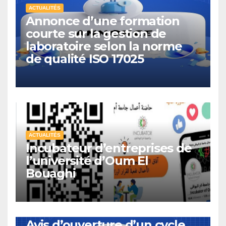
ACTUALITÉS
Annonce d’une formation
courte sur la gestion de
laboratoire selon la norme
de qualité ISO 17025
ACTUALITÉS
Incubateur d’entreprises de
l’université d’Oum El
Bouaghi
ACTUALITÉS
Avis d’ouverture d’un cycle