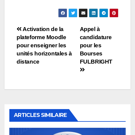
Navigation
Activation de la
Appel à
plateforme Moodle
candidature
de
pour enseigner les
pour les
l’article
unités horizontales à
Bourses
distance
FULBRIGHT
ARTICLES SIMILAIRE