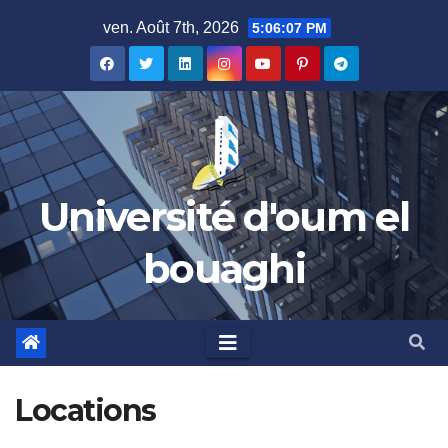
Skip
ven. Août 7th, 2026
5:06:07 PM
to
content
Université d'oum el
bouaghi
Locations