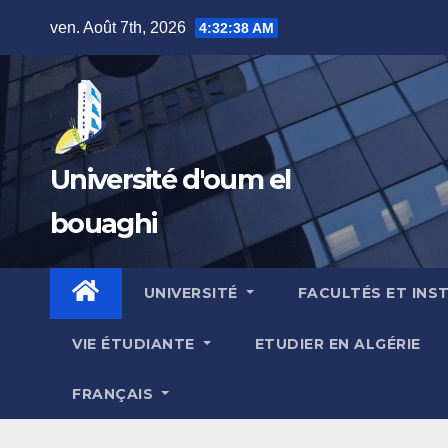
Skip
ven. Août 7th, 2026
4:32:39 AM
to
content
Université d'oum el
bouaghi
UNIVERSITÉ
FACULTÉS ET INS
VIE ÉTUDIANTE
ETUDIER EN ALGÉRIE
FRANÇAIS