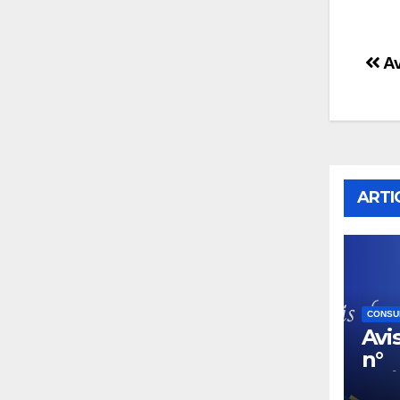
Na
Av
de
l’a
ARTI
CONSU
Avi
n°
02/