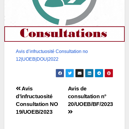
Avis d’infructuosité Consultation no
12|UOEB|DOU|2022
Navigation
Avis
Avis de
d’infructuosité
consultation n°
de
Consultation NO
20/UOEB/BF/2023
l’article
19/UOEB/2023