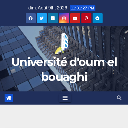
Skip
dim. Août 9th, 2026
11:31:27 PM
to
content
Université d'oum el
bouaghi