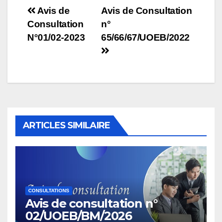
Navigation
Avis de
Avis de Consultation
Consultation
n°
de
N°01/02-2023
65/66/67/UOEB/2022
l’article
ARTICLES SIMILAIRE
CONSULTATIONS
Avis de consultation n°
02/UOEB/BM/2026