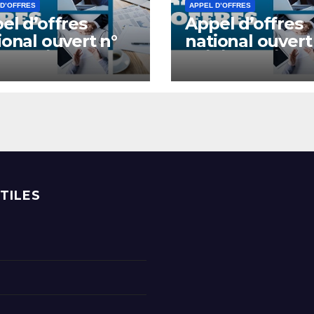
 D’OFFRES
APPEL D’OFFRES
el d’offres
Appel d’offres
ional ouvert n°
national ouvert
UOEB/R-
01/2/UOEB/R-
2022 après
BM/2022
ructuosité
UTILES