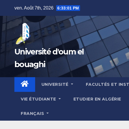
Skip
ven. Août 7th, 2026
6:33:01 PM
to
content
Université d'oum el
bouaghi
UNIVERSITÉ
FACULTÉS ET INS
VIE ÉTUDIANTE
ETUDIER EN ALGÉRIE
FRANÇAIS