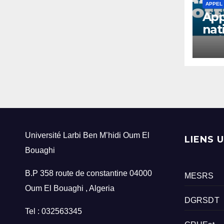
APPEL
App
nat
05/
BM/
inf
Université Larbi Ben M’hidi Oum El
LIENS 
Bouaghi
B.P 358 route de constantine 04000
MESRS
Oum El Bouaghi , Algeria
DGRSDT
Tel : 032563345