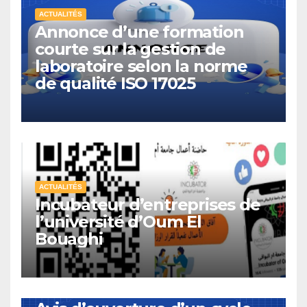
ACTUALITÉS
Annonce d’une formation
courte sur la gestion de
laboratoire selon la norme
de qualité ISO 17025
ACTUALITÉS
Incubateur d’entreprises de
l’université d’Oum El
Bouaghi
ACTUALITÉS