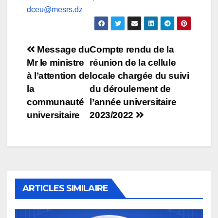
dceu@mesrs.dz
Navigation
Message du
Compte rendu de la
Mr le ministre
réunion de la cellule
de
à l’attention de
locale chargée du suivi
l’article
la
du déroulement de
communauté
l’année universitaire
universitaire
2023/2022
ARTICLES SIMILAIRE